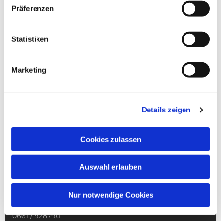
Präferenzen
Statistiken
NAVIGATION
Pfarrei St. Martin
Marketing
Gottesdienste
Wallfahrten
Sakramente
Details zeigen
Veranstaltungen & Angebote
Kindertagesstätte St. Andreas
Was tun wenn
Cookies zulassen
Kontakt
Auswahl erlauben
Adresse
Merkurstr. 4
Fulda, 36041
Nur notwendige Cookies
Telefon
0661 / 928790