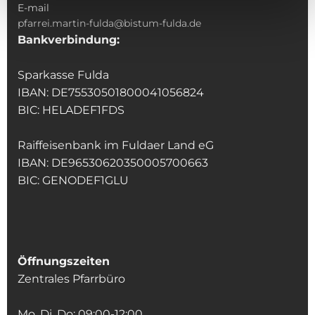
E-mail
pfarrei.martin-fulda@bistum-fulda.de
Bankverbindung:
Sparkasse Fulda
IBAN: DE75530501800041056824
BIC: HELADEF1FDS
Raiffeisenbank im Fuldaer Land eG
IBAN: DE96530620350005700663
BIC: GENODEF1GLU
Öffnungszeiten
Zentrales Pfarrbüro
Mo, Di, Do: 09:00-12:00