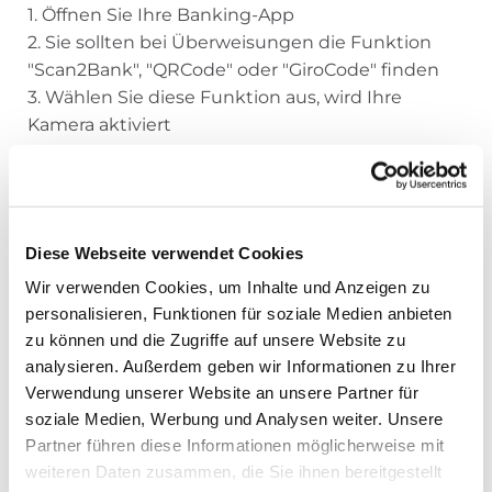
1. Öffnen Sie Ihre Banking-App
2. Sie sollten bei Überweisungen die Funktion
"Scan2Bank", "QRCode" oder "GiroCode" finden
3. Wählen Sie diese Funktion aus, wird Ihre
Kamera aktiviert
4. Scannen Sie den QR-Code ab
5. Ihre Banking-App übernimmt nun die
notwendigen Daten für die Überweisung. Den
Betrag und den Verwendungszweck tippen Sie
Diese Webseite verwendet Cookies
schnell selbst ein.
Wir verwenden Cookies, um Inhalte und Anzeigen zu
6. Sie klicken auf "Senden" oder "Überweisen"
personalisieren, Funktionen für soziale Medien anbieten
und geben die Zahlung mit ihrem genutzten
zu können und die Zugriffe auf unsere Website zu
Sicherungsverfahren frei
analysieren. Außerdem geben wir Informationen zu Ihrer
Schon haben Sie eine digitale Spende bei uns
Verwendung unserer Website an unsere Partner für
abgegeben und unsere Pfarrgemeinde St. Martin
soziale Medien, Werbung und Analysen weiter. Unsere
untertützt.
Partner führen diese Informationen möglicherweise mit
weiteren Daten zusammen, die Sie ihnen bereitgestellt