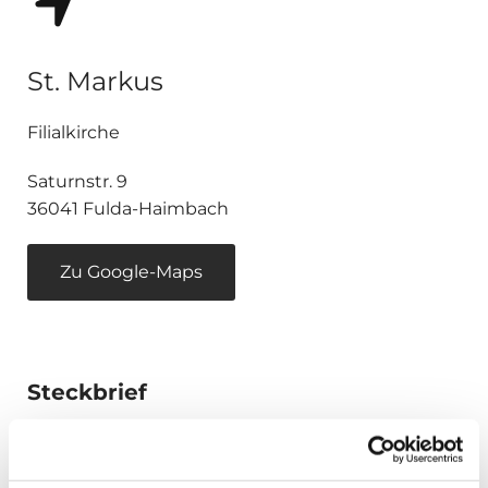
St. Markus
Filialkirche
Saturnstr. 9
36041 Fulda-Haimbach
Zu Google-Maps
Steckbrief
Ort
Haimbach (Fulda)
Konfession
römisch-katholisch