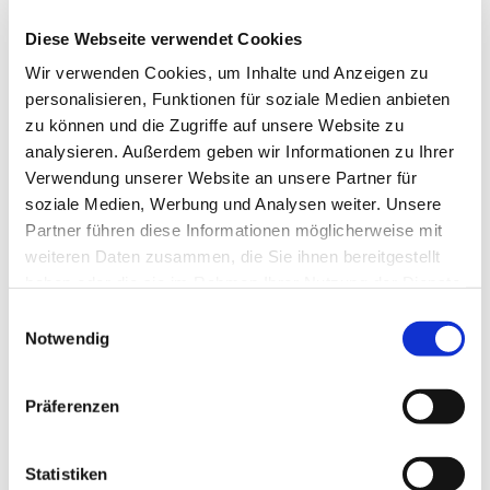
Diözese
Fulda
Diese Webseite verwendet Cookies
Wir verwenden Cookies, um Inhalte und Anzeigen zu
Patrozinium
Markus (Evangelist)
personalisieren, Funktionen für soziale Medien anbieten
Baujahr
?
zu können und die Zugriffe auf unsere Website zu
Bautyp
Saalkirche
analysieren. Außerdem geben wir Informationen zu Ihrer
Verwendung unserer Website an unsere Partner für
Funktion
Pfarrkirche
soziale Medien, Werbung und Analysen weiter. Unsere
Partner führen diese Informationen möglicherweise mit
weiteren Daten zusammen, die Sie ihnen bereitgestellt
Bilder
haben oder die sie im Rahmen Ihrer Nutzung der Dienste
gesammelt haben.
Einwilligungsauswahl
Notwendig
Kirche
Präferenzen
Statistiken