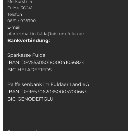
Merkurstr. 4
Fulda, 36041
Telefon
0661 / 928790
E-mail
pfarrei.martin-fulda@bistum-fulda.de
Bankverbindung:
Sparkasse Fulda
IBAN: DE75530501800041056824
BIC: HELADEF1FDS
Raiffeisenbank im Fuldaer Land eG
IBAN: DE96530620350005700663
BIC: GENODEF1GLU