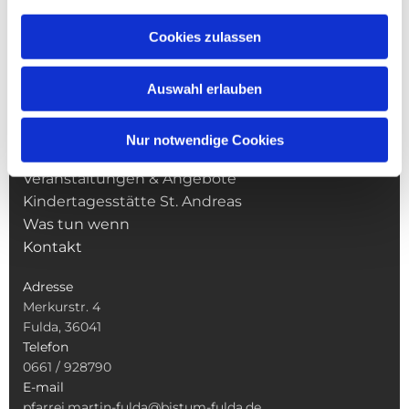
Cookies zulassen
NAVIGATION
Pfarrei St. Martin
Auswahl erlauben
Gottesdienste
Wallfahrten
Nur notwendige Cookies
Sakramente
Veranstaltungen & Angebote
Kindertagesstätte St. Andreas
Was tun wenn
Kontakt
Adresse
Merkurstr. 4
Fulda, 36041
Telefon
0661 / 928790
E-mail
pfarrei.martin-fulda@bistum-fulda.de