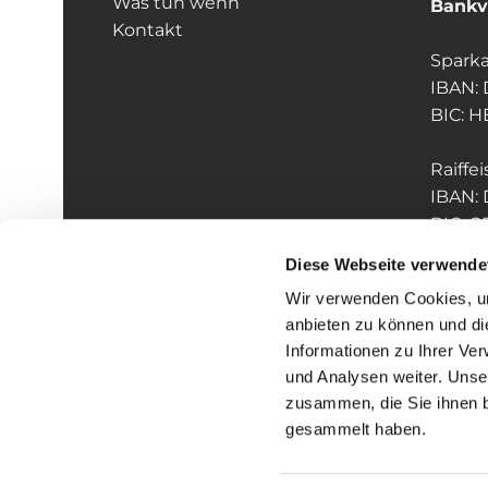
Was tun wenn
Bankv
Kontakt
Sparka
IBAN:
BIC: 
Raiffe
IBAN:
BIC: 
Diese Webseite verwende
Wir verwenden Cookies, um
anbieten zu können und di
Informationen zu Ihrer Ve
und Analysen weiter. Unse
zusammen, die Sie ihnen b
I
gesammelt haben.