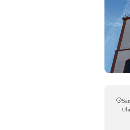
Sam
Uh