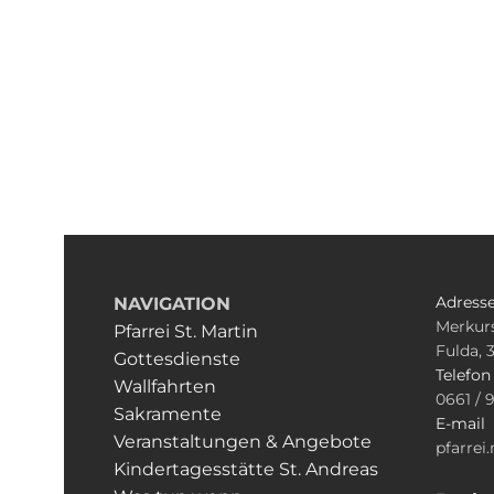
Adress
NAVIGATION
Merkurs
Pfarrei St. Martin
Fulda, 
Gottesdienste
Telefo
Wallfahrten
0661 / 
Sakramente
E-mail
Veranstaltungen & Angebote
pfarrei
Kindertagesstätte St. Andreas