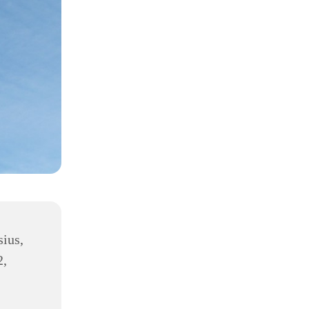
sius,
2,