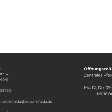
e
Öffnungszei
tr. 4
Zentrales Pfa
36041
n
Mo, Di, Do: 09
928790
Mi: 16:00
.martin-fulda@bistum-fulda.de