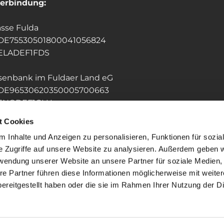
erbindung:
sse Fulda
 DE75530501800041056824
HELADEF1FDS
isenbank im Fuldaer Land eG
 DE96530620350005700663
GENODEF1GLU
t Cookies
 Inhalte und Anzeigen zu personalisieren, Funktionen für sozia
e Zugriffe auf unsere Website zu analysieren. Außerdem geben w
rwendung unserer Website an unsere Partner für soziale Medien
re Partner führen diese Informationen möglicherweise mit weite
ereitgestellt haben oder die sie im Rahmen Ihrer Nutzung der D
mpressum
Datenschutzerklärung
ChurchDesk-Lo