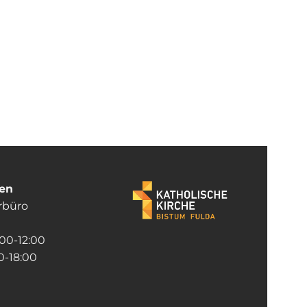
ten
rrbüro
:00-12:00
-18:00