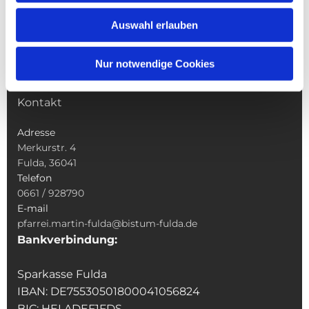
Wallfahrten
Auswahl erlauben
Sakramente
Veranstaltungen & Angebote
Nur notwendige Cookies
Kindertagesstätte St. Andreas
Was tun wenn
Kontakt
Adresse
Merkurstr. 4
Fulda, 36041
Telefon
0661 / 928790
E-mail
pfarrei.martin-fulda@bistum-fulda.de
Bankverbindung:
Sparkasse Fulda
IBAN: DE75530501800041056824
BIC: HELADEF1FDS