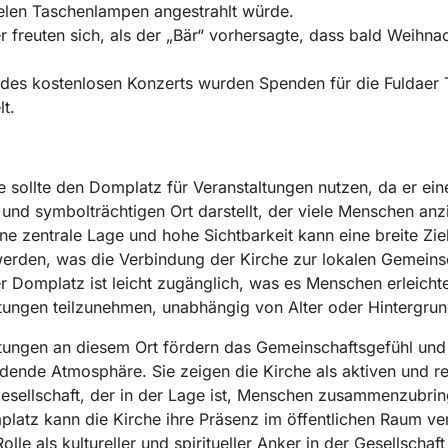
elen Taschenlampen angestrahlt würde.
r freuten sich, als der „Bär“ vorhersagte, dass bald Weihna
es kostenlosen Konzerts wurden Spenden für die Fuldaer 
t.
e sollte den Domplatz für Veranstaltungen nutzen, da er ein
 und symbolträchtigen Ort darstellt, der viele Menschen anzi
ne zentrale Lage und hohe Sichtbarkeit kann eine breite Zi
werden, was die Verbindung der Kirche zur lokalen Gemeins
er Domplatz ist leicht zugänglich, was es Menschen erleichte
tungen teilzunehmen, unabhängig von Alter oder Hintergrun
tungen an diesem Ort fördern das Gemeinschaftsgefühl und
adende Atmosphäre. Sie zeigen die Kirche als aktiven und r
Gesellschaft, der in der Lage ist, Menschen zusammenzubrin
atz kann die Kirche ihre Präsenz im öffentlichen Raum ve
olle als kultureller und spiritueller Anker in der Gesellschaft