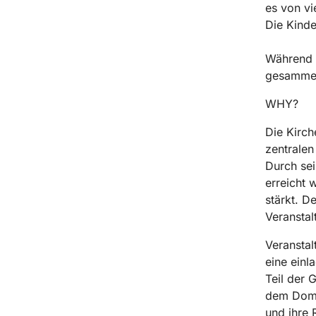
es von vi
Die Kinde
Während d
gesammel
WHY?
Die Kirch
zentralen
Durch sei
erreicht 
stärkt. D
Veranstal
Veranstal
eine einl
Teil der 
dem Dompl
und ihre R