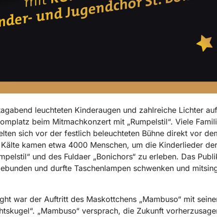
agabend leuchteten Kinderaugen und zahlreiche Lichter au
omplatz beim Mitmachkonzert mit „Rumpelstil“. Viele Famil
ten sich vor der festlich beleuchteten Bühne direkt vor d
 Kälte kamen etwa 4000 Menschen, um die Kinderlieder der 
pelstil“ und des Fuldaer „Bonichors“ zu erleben. Das Publ
ngebunden und durfte Taschenlampen schwenken und mitsin
ight war der Auftritt des Maskottchens „Mambuso“ mit seine
htskugel“. „Mambuso“ versprach, die Zukunft vorherzusage