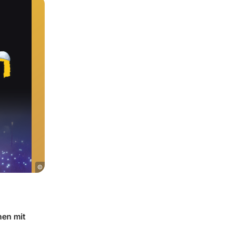
©
hen mit