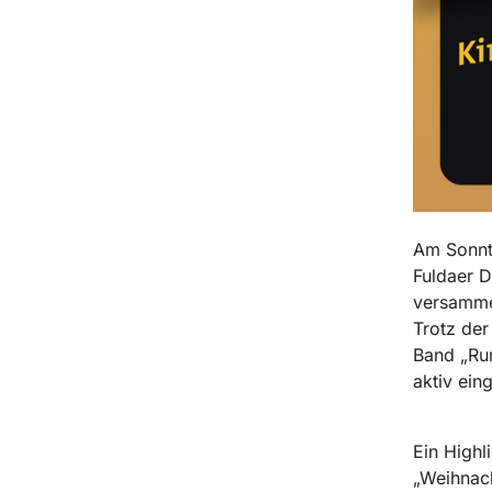
Am Sonnt
Fuldaer D
versammel
Trotz der
Band „Rum
aktiv ei
Ein Highl
„Weihnac