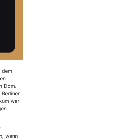
f dem
ien
em Dom.
Berliner
ikum war
gen.
r
n, wenn