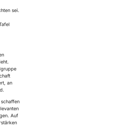
chten sei.
Tafel
en
eht.
elgruppe
chaft
rt, an
d.
 schaffen
elevanten
gen. Auf
rstärken