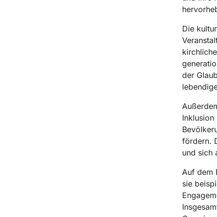
hervorhe
Die kultu
Veransta
kirchlich
generati
der Glaub
lebendig
Außerdem 
Inklusion
Bevölker
fördern. 
und sich 
Auf dem D
sie beisp
Engagemen
Insgesamt