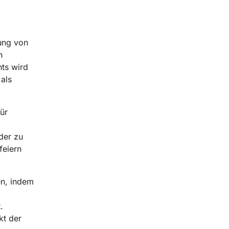
ung von
n
ts wird
als
ür
der zu
feiern
en, indem
.
kt der