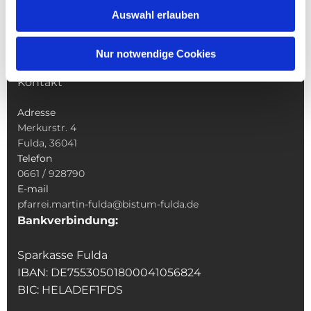
Sakramente
Auswahl erlauben
Veranstaltungen & Angebote
Kindertagesstätte St. Andreas
Nur notwendige Cookies
Was tun wenn
Kontakt
Adresse
Merkurstr. 4
Fulda, 36041
Telefon
0661 / 928790
E-mail
pfarrei.martin-fulda@bistum-fulda.de
Bankverbindung:
Sparkasse Fulda
IBAN: DE75530501800041056824
BIC: HELADEF1FDS