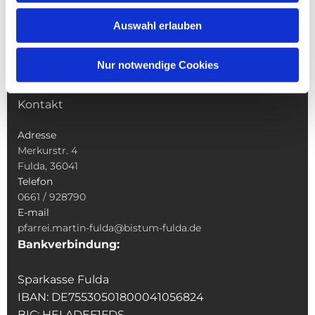
Wallfahrten
Auswahl erlauben
Sakramente
Veranstaltungen & Angebote
Nur notwendige Cookies
Kindertagesstätte St. Andreas
Was tun wenn
Kontakt
Adresse
Merkurstr. 4
Fulda, 36041
Telefon
0661 / 928790
E-mail
pfarrei.martin-fulda@bistum-fulda.de
Bankverbindung:
Sparkasse Fulda
IBAN: DE75530501800041056824
BIC: HELADEF1FDS