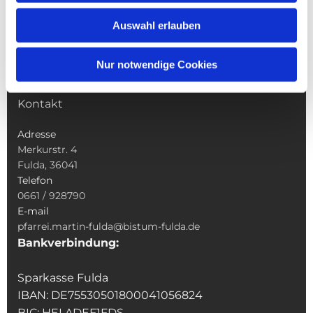
Wallfahrten
Auswahl erlauben
Sakramente
Veranstaltungen & Angebote
Nur notwendige Cookies
Kindertagesstätte St. Andreas
Was tun wenn
Kontakt
Adresse
Merkurstr. 4
Fulda, 36041
Telefon
0661 / 928790
E-mail
pfarrei.martin-fulda@bistum-fulda.de
Bankverbindung:
Sparkasse Fulda
IBAN: DE75530501800041056824
BIC: HELADEF1FDS