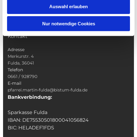
Sakramente
Auswahl erlauben
Veranstaltungen & Angebote
Kindertagesstätte St. Andreas
Nur notwendige Cookies
Was tun wenn
Kontakt
Adresse
Merkurstr. 4
Fulda, 36041
Telefon
0661 / 928790
E-mail
pfarrei.martin-fulda@bistum-fulda.de
Bankverbindung:
Sparkasse Fulda
IBAN: DE75530501800041056824
BIC: HELADEF1FDS