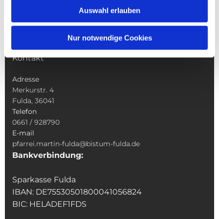
Sakramente
Auswahl erlauben
Veranstaltungen & Angebote
Kindertagesstätte St. Andreas
Nur notwendige Cookies
Was tun wenn
Kontakt
Adresse
Merkurstr. 4
Fulda, 36041
Telefon
0661 / 928790
E-mail
pfarrei.martin-fulda@bistum-fulda.de
Bankverbindung:
Sparkasse Fulda
IBAN: DE75530501800041056824
BIC: HELADEF1FDS