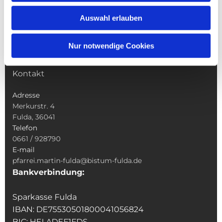
Wallfahrten
Auswahl erlauben
Sakramente
Veranstaltungen & Angebote
Nur notwendige Cookies
Kindertagesstätte St. Andreas
Was tun wenn
Kontakt
Adresse
Merkurstr. 4
Fulda, 36041
Telefon
0661 / 928790
E-mail
pfarrei.martin-fulda@bistum-fulda.de
Bankverbindung:
Sparkasse Fulda
IBAN: DE75530501800041056824
BIC: HELADEF1FDS