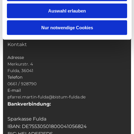
Wallfahrten
Auswahl erlauben
Sakramente
Veranstaltungen & Angebote
Nur notwendige Cookies
Kindertagesstätte St. Andreas
Was tun wenn
Kontakt
Adresse
Merkurstr. 4
Fulda, 36041
Telefon
0661 / 928790
E-mail
pfarrei.martin-fulda@bistum-fulda.de
Bankverbindung:
Sparkasse Fulda
IBAN: DE75530501800041056824
BIC: HELADEF1FDS