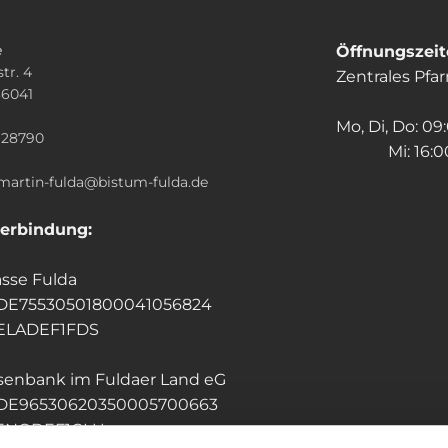
e
Öffnungszei
tr. 4
Zentrales Pfa
36041
n
Mo, Di, Do: 09
928790
Mi: 16:00
.martin-fulda@bistum-fulda.de
erbindung:
sse Fulda
 DE75530501800041056824
HELADEF1FDS
isenbank im Fuldaer Land eG
 DE96530620350005700663
GENODEF1GLU