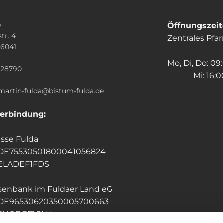
e
Öffnungszei
tr. 4
Zentrales Pfa
36041
n
Mo, Di, Do: 09
928790
Mi: 16:00
.martin-fulda@bistum-fulda.de
erbindung:
sse Fulda
 DE75530501800041056824
HELADEF1FDS
isenbank im Fuldaer Land eG
 DE96530620350005700663
GENODEF1GLU