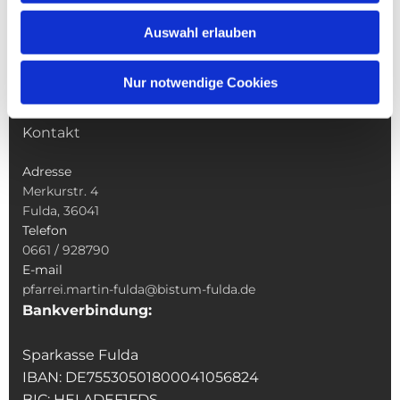
Wallfahrten
Auswahl erlauben
Sakramente
Veranstaltungen & Angebote
Nur notwendige Cookies
Kindertagesstätte St. Andreas
Was tun wenn
Kontakt
Adresse
Merkurstr. 4
Fulda, 36041
Telefon
0661 / 928790
E-mail
pfarrei.martin-fulda@bistum-fulda.de
Bankverbindung:
Sparkasse Fulda
IBAN: DE75530501800041056824
BIC: HELADEF1FDS