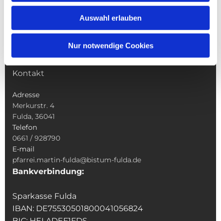
Wallfahrten
Auswahl erlauben
Sakramente
Veranstaltungen & Angebote
Nur notwendige Cookies
Kindertagesstätte St. Andreas
Was tun wenn
Kontakt
Adresse
Merkurstr. 4
Fulda, 36041
Telefon
0661 / 928790
E-mail
pfarrei.martin-fulda@bistum-fulda.de
Bankverbindung:
Sparkasse Fulda
IBAN: DE75530501800041056824
BIC: HELADEF1FDS