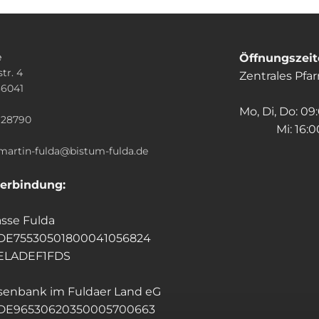
e
Öffnungszei
tr. 4
Zentrales Pfa
36041
n
Mo, Di, Do: 09
928790
Mi: 16:00
.martin-fulda@bistum-fulda.de
erbindung:
sse Fulda
 DE75530501800041056824
HELADEF1FDS
isenbank im Fuldaer Land eG
 DE96530620350005700663