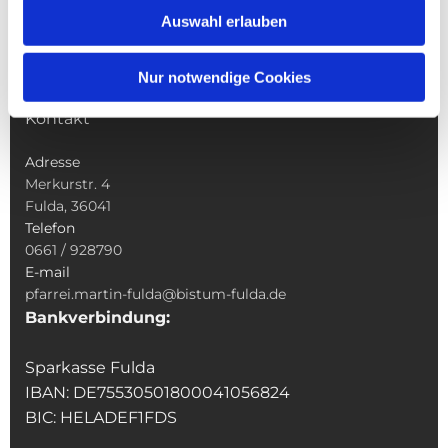
Sakramente
Auswahl erlauben
Veranstaltungen & Angebote
Kindertagesstätte St. Andreas
Nur notwendige Cookies
Was tun wenn
Kontakt
Adresse
Merkurstr. 4
Fulda, 36041
Telefon
0661 / 928790
E-mail
pfarrei.martin-fulda@bistum-fulda.de
Bankverbindung:
Sparkasse Fulda
IBAN: DE75530501800041056824
BIC: HELADEF1FDS