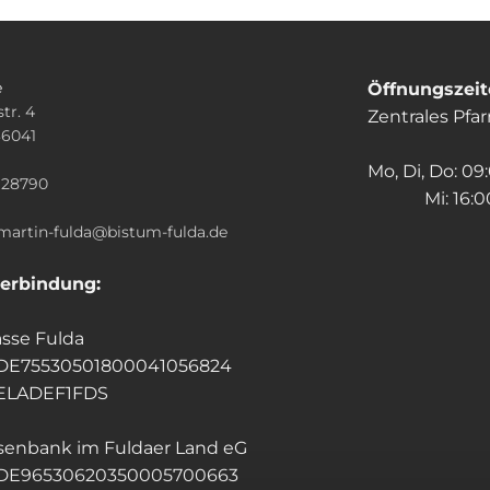
e
Öffnungszei
tr. 4
Zentrales Pfa
36041
n
Mo, Di, Do: 09
928790
Mi: 16:00
.martin-fulda@bistum-fulda.de
erbindung:
sse Fulda
 DE75530501800041056824
HELADEF1FDS
isenbank im Fuldaer Land eG
 DE96530620350005700663