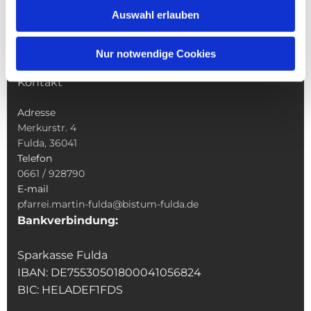
Sakramente
Auswahl erlauben
Veranstaltungen & Angebote
Kindertagesstätte St. Andreas
Nur notwendige Cookies
Was tun wenn
Kontakt
Adresse
Merkurstr. 4
Fulda, 36041
Telefon
0661 / 928790
E-mail
pfarrei.martin-fulda@bistum-fulda.de
Bankverbindung:
Sparkasse Fulda
IBAN: DE75530501800041056824
BIC: HELADEF1FDS