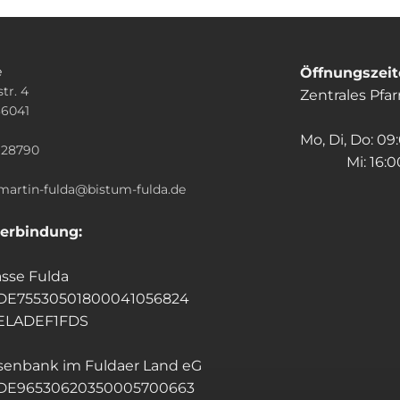
e
Öffnungszei
tr. 4
Zentrales Pfa
36041
n
Mo, Di, Do: 09
928790
Mi: 16:00
.martin-fulda@bistum-fulda.de
erbindung:
sse Fulda
 DE75530501800041056824
HELADEF1FDS
isenbank im Fuldaer Land eG
 DE96530620350005700663