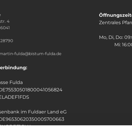
e
Öffnungszei
tr. 4
Zentrales Pfa
36041
n
Mo, Di, Do: 09
928790
Mi: 16:00
.martin-fulda@bistum-fulda.de
erbindung:
sse Fulda
 DE75530501800041056824
HELADEF1FDS
isenbank im Fuldaer Land eG
 DE96530620350005700663
GENODEF1GLU