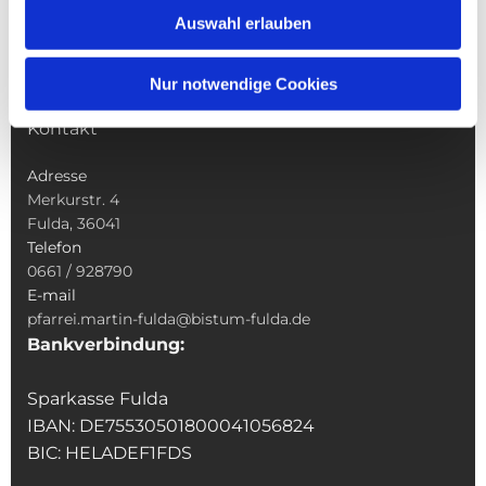
Sakramente
Auswahl erlauben
Veranstaltungen & Angebote
Kindertagesstätte St. Andreas
Nur notwendige Cookies
Was tun wenn
Kontakt
Adresse
Merkurstr. 4
Fulda, 36041
Telefon
0661 / 928790
E-mail
pfarrei.martin-fulda@bistum-fulda.de
Bankverbindung:
Sparkasse Fulda
IBAN: DE75530501800041056824
BIC: HELADEF1FDS