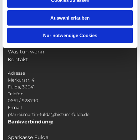
Cookies zulassen
Pfarrei St. Martin
Gottesdienste
Auswahl erlauben
Wallfahrten
Sakramente
Nur notwendige Cookies
Veranstaltungen & Angebote
Kindertagesstätte St. Andreas
Was tun wenn
Kontakt
Adresse
Merkurstr. 4
Fulda, 36041
Telefon
0661 / 928790
E-mail
pfarrei.martin-fulda@bistum-fulda.de
Bankverbindung:
Sparkasse Fulda