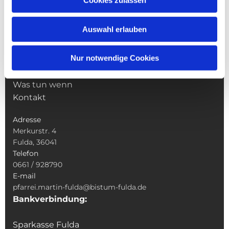
Cookies zulassen
Pfarrei St. Martin
Gottesdienste
Auswahl erlauben
Wallfahrten
Sakramente
Nur notwendige Cookies
Veranstaltungen & Angebote
Kindertagesstätte St. Andreas
Was tun wenn
Kontakt
Adresse
Merkurstr. 4
Fulda, 36041
Telefon
0661 / 928790
E-mail
pfarrei.martin-fulda@bistum-fulda.de
Bankverbindung:
Sparkasse Fulda