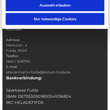
Sakramente
Auswahl erlauben
Veranstaltungen & Angebote
Kindertagesstätte St. Andreas
Nur notwendige Cookies
Was tun wenn
Kontakt
Adresse
Merkurstr. 4
Fulda, 36041
Telefon
0661 / 928790
E-mail
pfarrei.martin-fulda@bistum-fulda.de
Bankverbindung:
Sparkasse Fulda
IBAN: DE75530501800041056824
BIC: HELADEF1FDS