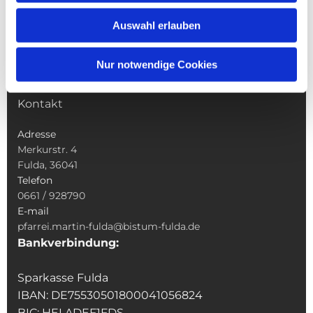
Wallfahrten
Auswahl erlauben
Sakramente
Veranstaltungen & Angebote
Nur notwendige Cookies
Kindertagesstätte St. Andreas
Was tun wenn
Kontakt
Adresse
Merkurstr. 4
Fulda, 36041
Telefon
0661 / 928790
E-mail
pfarrei.martin-fulda@bistum-fulda.de
Bankverbindung:
Sparkasse Fulda
IBAN: DE75530501800041056824
BIC: HELADEF1FDS