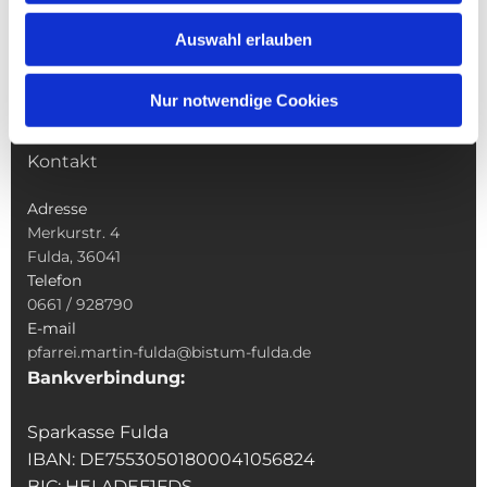
Wallfahrten
Auswahl erlauben
Sakramente
Veranstaltungen & Angebote
Nur notwendige Cookies
Kindertagesstätte St. Andreas
Was tun wenn
Kontakt
Adresse
Merkurstr. 4
Fulda, 36041
Telefon
0661 / 928790
E-mail
pfarrei.martin-fulda@bistum-fulda.de
Bankverbindung:
Sparkasse Fulda
IBAN: DE75530501800041056824
BIC: HELADEF1FDS