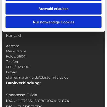
Wallfahrten
Auswahl erlauben
Sakramente
Veranstaltungen & Angebote
Nur notwendige Cookies
Kindertagesstätte St. Andreas
Was tun wenn
Kontakt
Adresse
Merkurstr. 4
Fulda, 36041
Telefon
0661 / 928790
E-mail
pfarrei.martin-fulda@bistum-fulda.de
Bankverbindung:
Sparkasse Fulda
IBAN: DE75530501800041056824
BIC: HELADEF1FDS