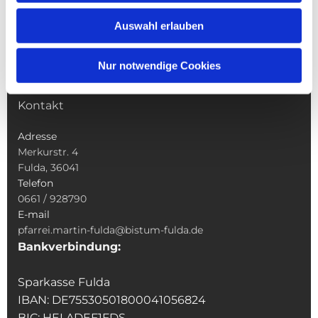
Wallfahrten
Auswahl erlauben
Sakramente
Veranstaltungen & Angebote
Nur notwendige Cookies
Kindertagesstätte St. Andreas
Was tun wenn
Kontakt
Adresse
Merkurstr. 4
Fulda, 36041
Telefon
0661 / 928790
E-mail
pfarrei.martin-fulda@bistum-fulda.de
Bankverbindung:
Sparkasse Fulda
IBAN: DE75530501800041056824
BIC: HELADEF1FDS