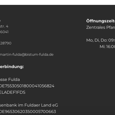
e
Öffnungszei
tr. 4
Zentrales Pfa
36041
n
Mo, Di, Do: 09
928790
Mi: 16:00
.martin-fulda@bistum-fulda.de
erbindung:
sse Fulda
 DE75530501800041056824
HELADEF1FDS
isenbank im Fuldaer Land eG
 DE96530620350005700663