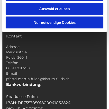
Wallfahrten
Auswahl erlauben
Sakramente
Veranstaltungen & Angebote
Nur notwendige Cookies
Kindertagesstätte St. Andreas
Was tun wenn
Kontakt
Adresse
Merkurstr. 4
Fulda, 36041
Telefon
0661 / 928790
E-mail
pfarrei.martin-fulda@bistum-fulda.de
Bankverbindung:
Sparkasse Fulda
IBAN: DE75530501800041056824
BIC: HELADEF1FDS