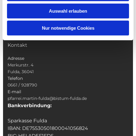
Wallfahrten
Auswahl erlauben
Sakramente
Veranstaltungen & Angebote
Nur notwendige Cookies
Kindertagesstätte St. Andreas
Was tun wenn
Kontakt
Adresse
Merkurstr. 4
Fulda, 36041
Telefon
0661 / 928790
E-mail
pfarrei.martin-fulda@bistum-fulda.de
Bankverbindung:
Sparkasse Fulda
IBAN: DE75530501800041056824
BIC: HELADEF1FDS