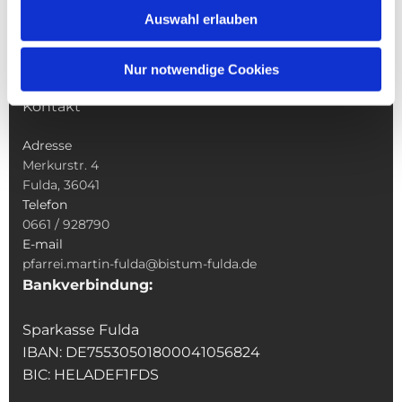
Sakramente
Auswahl erlauben
Veranstaltungen & Angebote
Kindertagesstätte St. Andreas
Nur notwendige Cookies
Was tun wenn
Kontakt
Adresse
Merkurstr. 4
Fulda, 36041
Telefon
0661 / 928790
E-mail
pfarrei.martin-fulda@bistum-fulda.de
Bankverbindung:
Sparkasse Fulda
IBAN: DE75530501800041056824
BIC: HELADEF1FDS