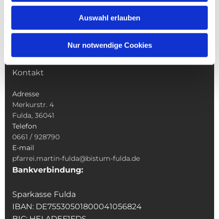
Wallfahrten
Auswahl erlauben
Sakramente
Veranstaltungen & Angebote
Nur notwendige Cookies
Kindertagesstätte St. Andreas
Was tun wenn
Kontakt
Adresse
Merkurstr. 4
Fulda, 36041
Telefon
0661 / 928790
E-mail
pfarrei.martin-fulda@bistum-fulda.de
Bankverbindung:
Sparkasse Fulda
IBAN: DE75530501800041056824
BIC: HELADEF1FDS