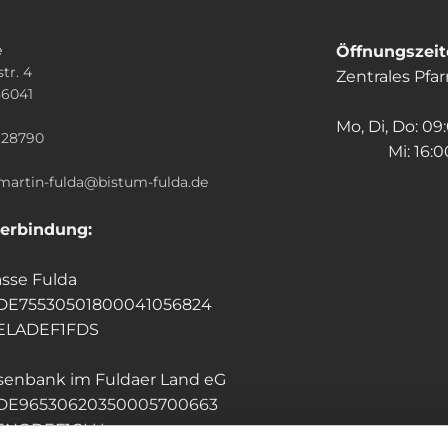
e
Öffnungszei
tr. 4
Zentrales Pfa
36041
n
Mo, Di, Do: 09
928790
Mi: 16:00
.martin-fulda@bistum-fulda.de
erbindung:
sse Fulda
 DE75530501800041056824
HELADEF1FDS
isenbank im Fuldaer Land eG
 DE96530620350005700663
GENODEF1GLU