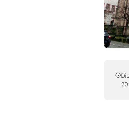
Di
20