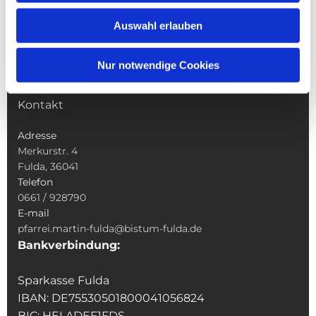
Wallfahrten
Auswahl erlauben
Sakramente
Veranstaltungen & Angebote
Nur notwendige Cookies
Kindertagesstätte St. Andreas
Was tun wenn
Kontakt
Adresse
Merkurstr. 4
Fulda, 36041
Telefon
0661 / 928790
E-mail
pfarrei.martin-fulda@bistum-fulda.de
Bankverbindung:
Sparkasse Fulda
IBAN: DE75530501800041056824
BIC: HELADEF1FDS