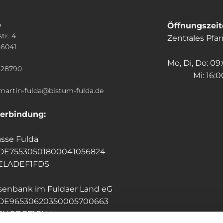
e
Öffnungszei
tr. 4
Zentrales Pfa
36041
n
Mo, Di, Do: 09
928790
Mi: 16:00
.martin-fulda@bistum-fulda.de
erbindung:
sse Fulda
 DE75530501800041056824
HELADEF1FDS
isenbank im Fuldaer Land eG
 DE96530620350005700663
GENODEF1GLU