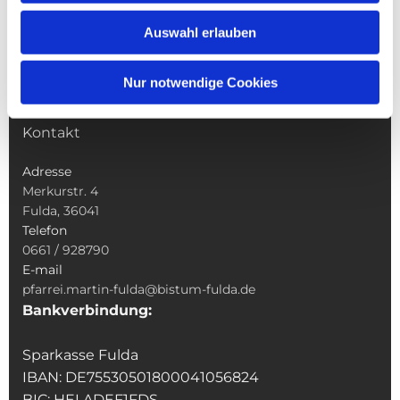
Wallfahrten
Auswahl erlauben
Sakramente
Veranstaltungen & Angebote
Nur notwendige Cookies
Kindertagesstätte St. Andreas
Was tun wenn
Kontakt
Adresse
Merkurstr. 4
Fulda, 36041
Telefon
0661 / 928790
E-mail
pfarrei.martin-fulda@bistum-fulda.de
Bankverbindung:
Sparkasse Fulda
IBAN: DE75530501800041056824
BIC: HELADEF1FDS