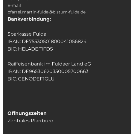
E-mail
pfarrei.martin-fulda@bistum-fulda.de
Bankverbindung:
Sparkasse Fulda
IBAN: DE75530501800041056824
BIC: HELADEF1FDS
Raiffeisenbank im Fuldaer Land eG
IBAN: DE96530620350005700663
BIC: GENODEF1GLU
Öffnungszeiten
Zentrales Pfarrbüro