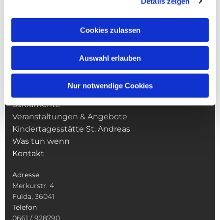
Details zeigen
Cookies zulassen
NAVIGATION
Auswahl erlauben
Pfarrei St. Martin
Gottesdienste
Nur notwendige Cookies
Wallfahrten
Sakramente
Veranstaltungen & Angebote
Kindertagesstätte St. Andreas
Was tun wenn
Kontakt
Adresse
Merkurstr. 4
Fulda, 36041
Telefon
0661 / 928790