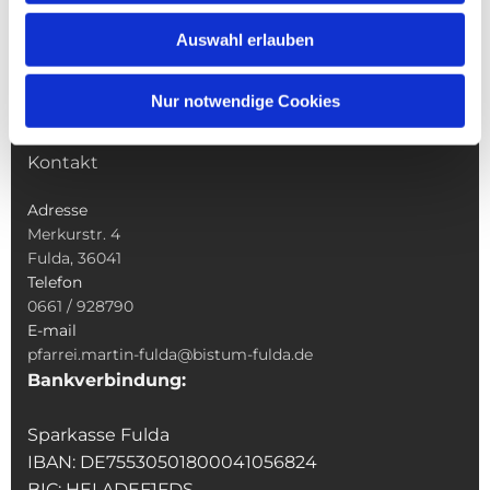
Wallfahrten
Auswahl erlauben
Sakramente
Veranstaltungen & Angebote
Nur notwendige Cookies
Kindertagesstätte St. Andreas
Was tun wenn
Kontakt
Adresse
Merkurstr. 4
Fulda, 36041
Telefon
0661 / 928790
E-mail
pfarrei.martin-fulda@bistum-fulda.de
Bankverbindung:
Sparkasse Fulda
IBAN: DE75530501800041056824
BIC: HELADEF1FDS