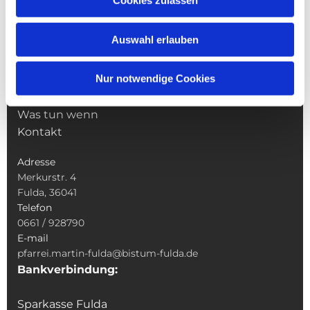
Cookies zulassen
Pfarrei St. Martin
Gottesdienste
Auswahl erlauben
Wallfahrten
Sakramente
Nur notwendige Cookies
Veranstaltungen & Angebote
Kindertagesstätte St. Andreas
Was tun wenn
Kontakt
Adresse
Merkurstr. 4
Fulda, 36041
Telefon
0661 / 928790
E-mail
pfarrei.martin-fulda@bistum-fulda.de
Bankverbindung:
Sparkasse Fulda