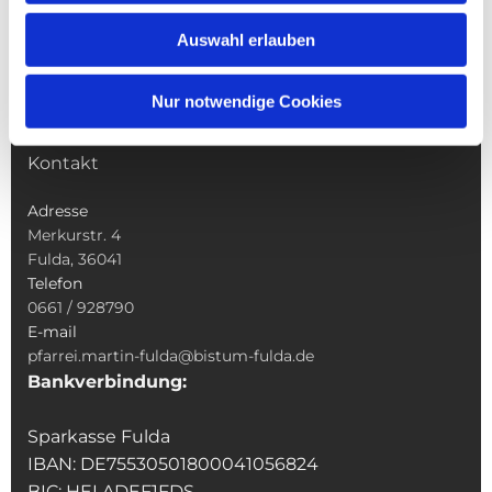
Wallfahrten
Auswahl erlauben
Sakramente
Veranstaltungen & Angebote
Nur notwendige Cookies
Kindertagesstätte St. Andreas
Was tun wenn
Kontakt
Adresse
Merkurstr. 4
Fulda, 36041
Telefon
0661 / 928790
E-mail
pfarrei.martin-fulda@bistum-fulda.de
Bankverbindung:
Sparkasse Fulda
IBAN: DE75530501800041056824
BIC: HELADEF1FDS