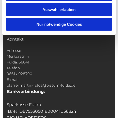
Wallfahrten
Auswahl erlauben
Sakramente
Veranstaltungen & Angebote
Nur notwendige Cookies
Kindertagesstätte St. Andreas
Was tun wenn
Kontakt
Adresse
Merkurstr. 4
Fulda, 36041
Telefon
0661 / 928790
E-mail
pfarrei.martin-fulda@bistum-fulda.de
Bankverbindung:
Sparkasse Fulda
IBAN: DE75530501800041056824
BIC: HELADEF1FDS