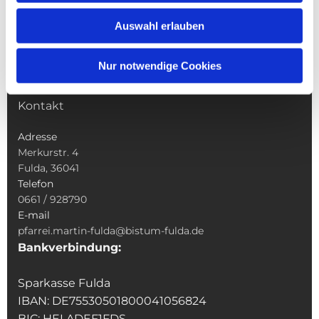
Wallfahrten
Auswahl erlauben
Sakramente
Veranstaltungen & Angebote
Nur notwendige Cookies
Kindertagesstätte St. Andreas
Was tun wenn
Kontakt
Adresse
Merkurstr. 4
Fulda, 36041
Telefon
0661 / 928790
E-mail
pfarrei.martin-fulda@bistum-fulda.de
Bankverbindung:
Sparkasse Fulda
IBAN: DE75530501800041056824
BIC: HELADEF1FDS