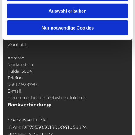
Wallfahrten
Auswahl erlauben
Sakramente
Veranstaltungen & Angebote
Nur notwendige Cookies
Kindertagesstätte St. Andreas
Was tun wenn
Kontakt
Adresse
Merkurstr. 4
Fulda, 36041
Telefon
0661 / 928790
E-mail
pfarrei.martin-fulda@bistum-fulda.de
Bankverbindung:
Sparkasse Fulda
IBAN: DE75530501800041056824
BIC: HELADEF1FDS