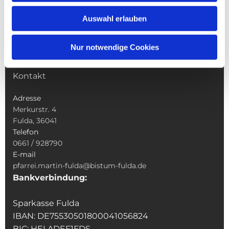
Wallfahrten
Auswahl erlauben
Sakramente
Veranstaltungen & Angebote
Nur notwendige Cookies
Kindertagesstätte St. Andreas
Was tun wenn
Kontakt
Adresse
Merkurstr. 4
Fulda, 36041
Telefon
0661 / 928790
E-mail
pfarrei.martin-fulda@bistum-fulda.de
Bankverbindung:
Sparkasse Fulda
IBAN: DE75530501800041056824
BIC: HELADEF1FDS